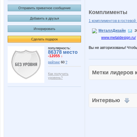
Отправить приватное сообщение
Комплименты
Добавить в друзья
1 комплиментов в гостевой 
Игнорировать
МеталлДизайн
2
www.metaldesign.ru/
Сделать подарок
Вы не авторизованы! Чтоб
популярность:
86378 место
-12055 ↓
рейтинг
60
?
Метки лидеров
Как получить
уровень?
Интервью