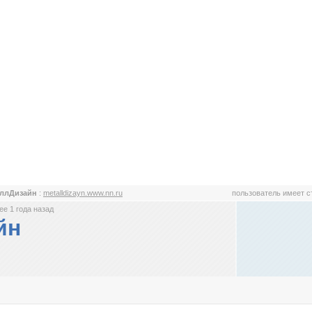
аллДизайн
:
metalldizayn.www.nn.ru
пользователь имеет 
е 1 года назад
йн