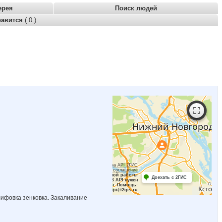
ерея
Поиск людей
равится
( 0 )
Работает на API 2ГИС
Лицензионное соглашение
Для корректной работы
Доехать с 2ГИС
Raster JS API нужен
ключ. Помощь:
api@2gis.ru
шлифовка зенковка. Закаливание