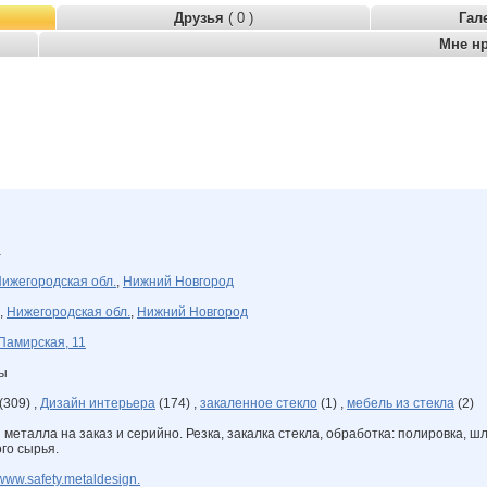
Друзья
( 0 )
Гал
Мне н
а
ижегородская обл.
,
Нижний Новгород
,
Нижегородская обл.
,
Нижний Новгород
Памирская, 11
ны
(309) ,
Дизайн интерьера
(174) ,
закаленное стекло
(1) ,
мебель из стекла
(2)
и металла на заказ и серийно. Резка, закалка стекла, обработка: полировка, 
го сырья.
www.safety.metaldesign.