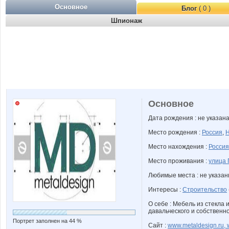
Основное
Блог
( 0 )
Шпионаж
Основное
Дата рождения : не указан
Место рождения :
Россия
,
Н
Место нахождения :
Россия
Место проживания :
улица 
Любимые места : не указа
Интересы :
Строительство
О себе : Мебель из стекла 
давальческого и собственно
Портрет заполнен на 44 %
Сайт :
www.metaldesign.ru, 